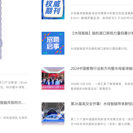
水母星球智能脑电信号精准分析联合实验室最新的
8.5Hz）睡眠质量监测：纵向研究》于2025年3月10日正
Research》收录！
【水母智脑】脑机接口新锐力量招募计
水母智脑现开启脑机接口新锐力量招募计划。
2024中国教育行业新方向暨水母星球脑
接口产业联盟（Brain
2024年12月10日，一场汇聚了教育精英、科
其组织会员单位。标志着水母智脑
星球脑机AI财富论坛”圆满成功
获得了国家级产业权威
参与行业标准共建、
中国地质大学（北京）携手水母智脑共筑阿尔茨海默症预防新防线
第26届高交会开幕！水母智脑带来新惊
北京）时凯旋团队与深圳
第二十六届中国国际高新技术成果交易会（高交会
。
月14日在深圳国际会展中心（宝安）盛大启幕。