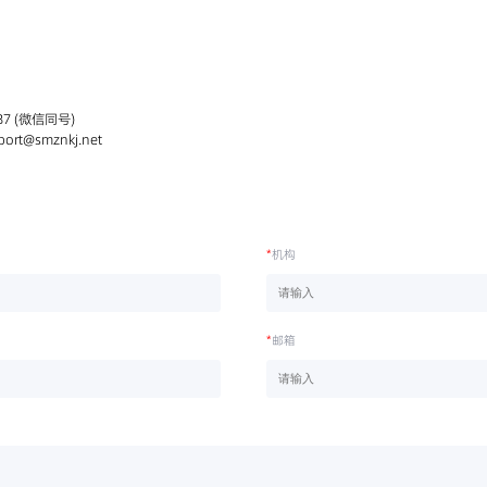
87 (微信同号)
ort@smznkj.net
*
机构
*
邮箱